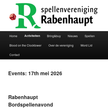
Spring
Spring
De bordspellenvereniging van groningen
naar
naar
de
de
primaire
secundaire
Spellenvereniging Rabenhaupt
inhoud
inhoud
Hoofdmenu
Activiteiten
Home
Bring&buy
Nieuws
Spellen
Blood on the Clocktower
Over de vereniging
Word Lid
Contact
Events: 17th mei 2026
Rabenhaupt
Bordspellenavond