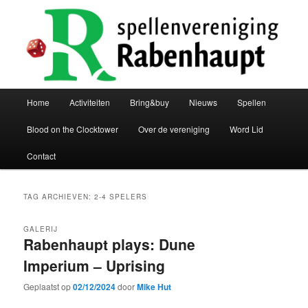
Spring
Spring
De bordspellenvereniging van groningen
naar
naar
de
de
primaire
secundaire
Spellenvereniging Rabenhaupt
inhoud
inhoud
Hoofdmenu
Home
Activiteiten
Bring&buy
Nieuws
Spellen
Blood on the Clocktower
Over de vereniging
Word Lid
Contact
TAG ARCHIEVEN:
2-4 SPELERS
GALERIJ
Rabenhaupt plays: Dune
Imperium – Uprising
Geplaatst op
02/12/2024
door
Mike Hut