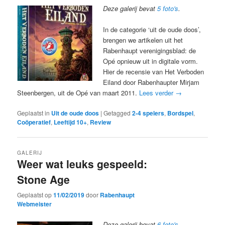
Deze galerij bevat
5 foto's
.
In de categorie ‘uit de oude doos’,
brengen we artikelen uit het
Rabenhaupt verenigingsblad: de
Opé opnieuw uit in digitale vorm.
Hier de recensie van Het Verboden
Eiland door Rabenhaupter Mirjam
Steenbergen, uit de Opé van maart 2011.
Lees verder
→
Geplaatst in
Uit de oude doos
|
Getagged
2-4 spelers
,
Bordspel
,
Coöperatief
,
Leeftijd 10+
,
Review
GALERIJ
Weer wat leuks gespeeld:
Stone Age
Geplaatst op
11/02/2019
door
Rabenhaupt
Webmeister
Deze galerij bevat
6 foto's
.