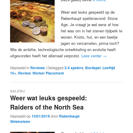
Weer wat leuks gespeeld op de
Rabenhaupt spellenavond: Stone
Age. Je vraagt je wel eens af hoe
het was om in het stenen tijdperk te
wonen. Knots, hut, en een beetje
jagen en verzamelen, prima toch?
Wie de ambitie, technologische ontwikkeling en evolutie heeft
uitgevonden heeft het allemaal verprutst.
Lees verder
→
Geplaatst in
Reviews
|
Getagged
2-4 spelers
,
Bordspel
,
Leeftijd
10+
,
Review
,
Worker Placement
GALERIJ
Weer wat leuks gespeeld:
Raiders of the North Sea
Geplaatst op
15/01/2019
door
Rabenhaupt
Webmeister