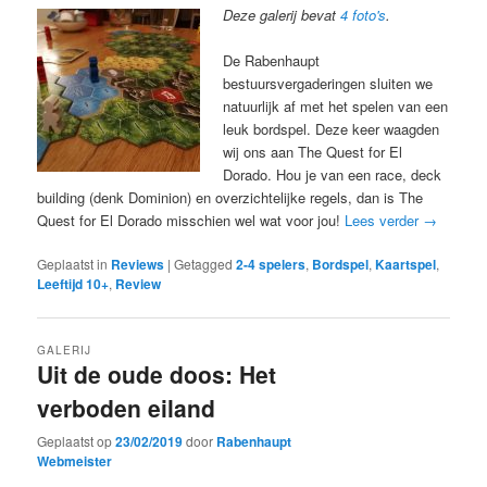
Deze galerij bevat
4 foto's
.
De Rabenhaupt
bestuursvergaderingen sluiten we
natuurlijk af met het spelen van een
leuk bordspel. Deze keer waagden
wij ons aan The Quest for El
Dorado. Hou je van een race, deck
building (denk Dominion) en overzichtelijke regels, dan is The
Quest for El Dorado misschien wel wat voor jou!
Lees verder
→
Geplaatst in
Reviews
|
Getagged
2-4 spelers
,
Bordspel
,
Kaartspel
,
Leeftijd 10+
,
Review
GALERIJ
Uit de oude doos: Het
verboden eiland
Geplaatst op
23/02/2019
door
Rabenhaupt
Webmeister