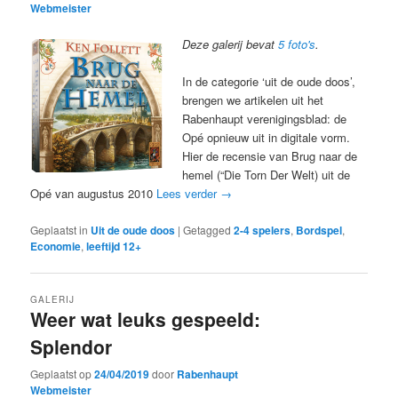
Webmeister
Deze galerij bevat
5 foto's
.
In de categorie ‘uit de oude doos’,
brengen we artikelen uit het
Rabenhaupt verenigingsblad: de
Opé opnieuw uit in digitale vorm.
Hier de recensie van Brug naar de
hemel (“Die Torn Der Welt) uit de
Opé van augustus 2010
Lees verder
→
Geplaatst in
Uit de oude doos
|
Getagged
2-4 spelers
,
Bordspel
,
Economie
,
leeftijd 12+
GALERIJ
Weer wat leuks gespeeld:
Splendor
Geplaatst op
24/04/2019
door
Rabenhaupt
Webmeister