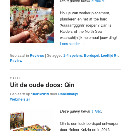
Deze galerij bevat
6 foto's
.
Hou je van worker placement,
plunderen en het af toe hard
‘Aaaaarrggghh’ roepen? Dan is
Raiders of the North Sea
waarschijnlijk helemaal jouw ding!
Lees verder
→
Geplaatst in
Reviews
|
Getagged
2-4 spelers
,
Bordspel
,
Leeftijd 9+
,
Review
GALERIJ
Uit de oude doos: Qin
Geplaatst op
10/01/2019
door
Rabenhaupt
Webmeister
Deze galerij bevat
1 foto
.
Qin is een leuk bordspel ontworpen
door Reiner Knizia en in 2013