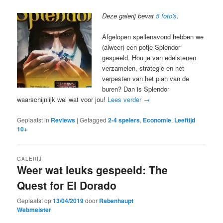
Deze galerij bevat
5 foto's
.
Afgelopen spellenavond hebben we
(alweer) een potje Splendor
gespeeld. Hou je van edelstenen
verzamelen, strategie en het
verpesten van het plan van de
buren? Dan is Splendor
waarschijnlijk wel wat voor jou!
Lees verder
→
Geplaatst in
Reviews
|
Getagged
2-4 spelers
,
Economie
,
Leeftijd
10+
GALERIJ
Weer wat leuks gespeeld: The
Quest for El Dorado
Geplaatst op
13/04/2019
door
Rabenhaupt
Webmeister