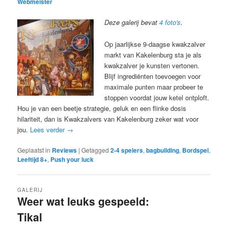
Webmeister
Deze galerij bevat
4 foto's
.
Op jaarlijkse 9-daagse kwakzalver
markt van Kakelenburg sta je als
kwakzalver je kunsten vertonen.
Blijf ingrediënten toevoegen voor
maximale punten maar probeer te
stoppen voordat jouw ketel ontploft.
Hou je van een beetje strategie, geluk en een flinke dosis
hilariteit, dan is Kwakzalvers van Kakelenburg zeker wat voor
jou.
Lees verder
→
Geplaatst in
Reviews
|
Getagged
2-4 spelers
,
bagbuilding
,
Bordspel
,
Leeftijd 8+
,
Push your luck
GALERIJ
Weer wat leuks gespeeld:
Tikal