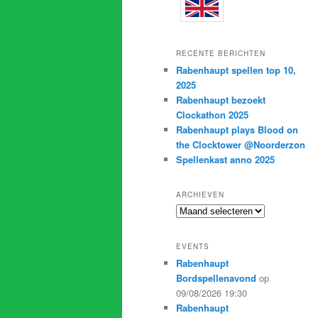
RECENTE BERICHTEN
Rabenhaupt spellen top 10,
2025
Rabenhaupt bezoekt
Clockathon 2025
Rabenhaupt plays Blood on
the Clocktower @Noorderzon
Spellenkast anno 2025
ARCHIEVEN
Archieven
EVENTS
Rabenhaupt
Bordspellenavond
op
09/08/2026 19:30
Rabenhaupt