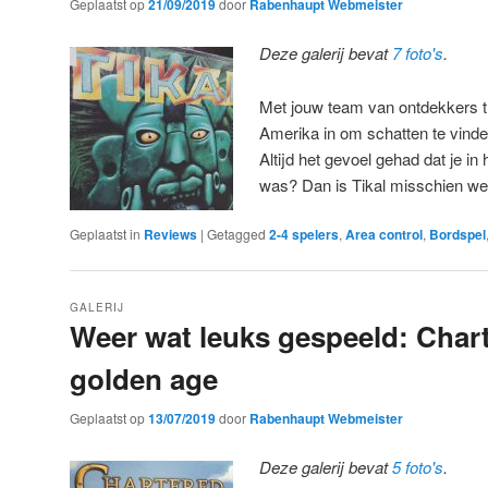
Geplaatst op
21/09/2019
door
Rabenhaupt Webmeister
Deze galerij bevat
7 foto's
.
Met jouw team van ontdekkers t
Amerika in om schatten te vinde
Altijd het gevoel gehad dat je in
was? Dan is Tikal misschien wel
Geplaatst in
Reviews
|
Getagged
2-4 spelers
,
Area control
,
Bordspel
GALERIJ
Weer wat leuks gespeeld: Char
golden age
Geplaatst op
13/07/2019
door
Rabenhaupt Webmeister
Deze galerij bevat
5 foto's
.