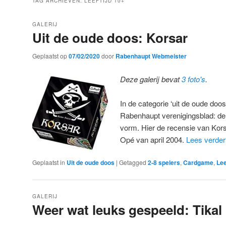
TAG ARCHIEVEN:
LEEFTIJD 10+
GALERIJ
Uit de oude doos: Korsar
Geplaatst op
07/02/2020
door
Rabenhaupt Webmeister
Deze galerij bevat
3 foto's
.
In de categorie ‘uit de oude doos
Rabenhaupt verenigingsblad: de 
vorm. Hier de recensie van Kors
Opé van april 2004.
Lees verde
Geplaatst in
Uit de oude doos
|
Getagged
2-8 spelers
,
Cardgame
,
Lee
GALERIJ
Weer wat leuks gespeeld: Tikal