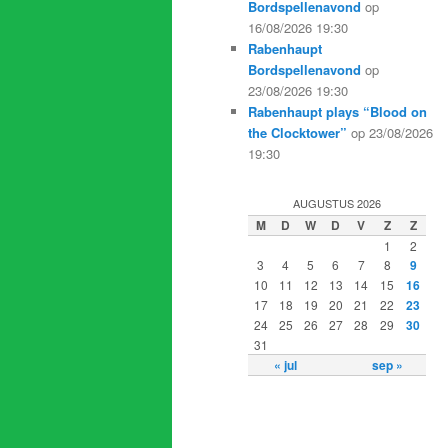
Bordspellenavond
op
16/08/2026 19:30
Rabenhaupt
Bordspellenavond
op
23/08/2026 19:30
Rabenhaupt plays “Blood on
the Clocktower”
op 23/08/2026
19:30
AUGUSTUS 2026
M
D
W
D
V
Z
Z
1
2
3
4
5
6
7
8
9
10
11
12
13
14
15
16
17
18
19
20
21
22
23
24
25
26
27
28
29
30
31
« jul
sep »