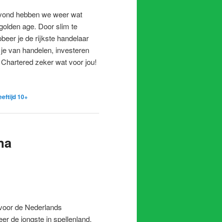
avond hebben we weer wat
golden age. Door slim te
beer je de rijkste handelaar
e van handelen, investeren
 Chartered zeker wat voor jou!
eeftijd 10+
na
voor de Nederlands
eer de jongste in spellenland.