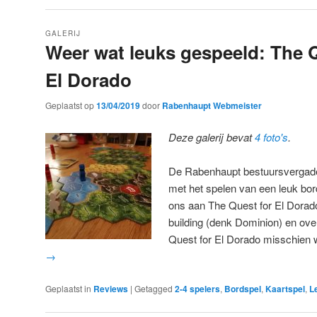
GALERIJ
Weer wat leuks gespeeld: The Q
El Dorado
Geplaatst op
13/04/2019
door
Rabenhaupt Webmeister
Deze galerij bevat
4 foto's
.
De Rabenhaupt bestuursvergaderi
met het spelen van een leuk bo
ons aan The Quest for El Dorad
building (denk Dominion) en over
Quest for El Dorado misschien 
→
Geplaatst in
Reviews
|
Getagged
2-4 spelers
,
Bordspel
,
Kaartspel
,
Le