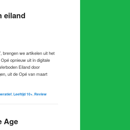
 eiland
’, brengen we artikelen uit het
Opé opnieuw uit in digitale
 Verboden Eiland door
en, uit de Opé van maart
eratief
,
Leeftijd 10+
,
Review
e Age