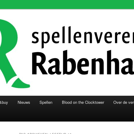
groningen
iging Rabenhaupt
g&buy
Nieuws
Spellen
Blood on the Clocktower
Over de ver