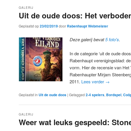
GALERIJ
Uit de oude doos: Het verboden
Geplaatst op
23/02/2019
door
Rabenhaupt Webmeister
Deze galerij bevat
5 foto's
.
In de categorie ‘uit de oude doos
Rabenhaupt verenigingsblad: de 
vorm. Hier de recensie van Het
Rabenhaupter Mirjam Steenberg
2011.
Lees verder
→
Geplaatst in
Uit de oude doos
|
Getagged
2-4 spelers
,
Bordspel
,
Coöp
GALERIJ
Weer wat leuks gespeeld: Ston