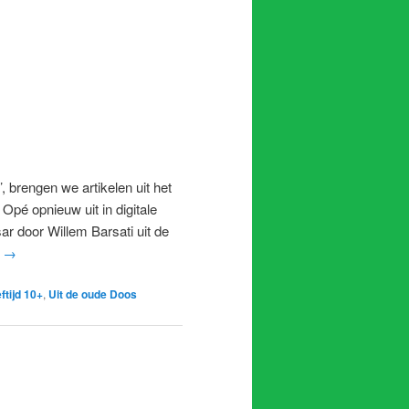
’, brengen we artikelen uit het
Opé opnieuw uit in digitale
ar door Willem Barsati uit de
r
→
ftijd 10+
,
Uit de oude Doos