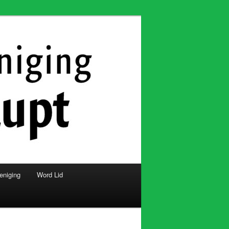
eniging
Word Lid