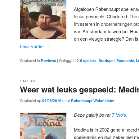
Afgelopen Rabenhaupt spellen
leuks gespeeld, Chartered: The 
investeren in ondernemingen pro
van Amsterdam te worden. Hou j
en een vleugje strategie? Dan is
Lees verder
→
Geplaatst in
Reviews
|
Getagged
2-6 spelers
,
Bordspel
,
Economie
,
L
GALERIJ
Weer wat leuks gespeeld: Medi
Geplaatst op
04/06/2019
door
Rabenhaupt Webmeister
Deze galerij bevat
7 foto's
.
Medina is in 2002 genomineerd 
spellenprijs en dus zeker niet m