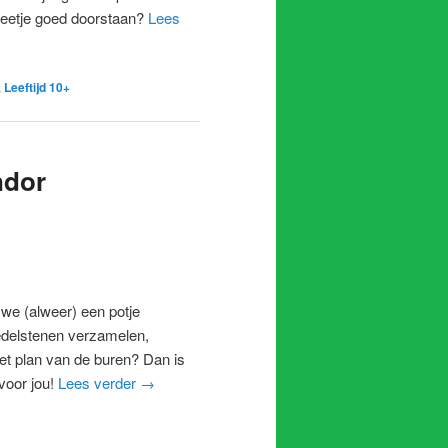
 beetje goed doorstaan?
Lees
,
Leeftijd 10+
ndor
we (alweer) een potje
edelstenen verzamelen,
het plan van de buren? Dan is
voor jou!
Lees verder
→