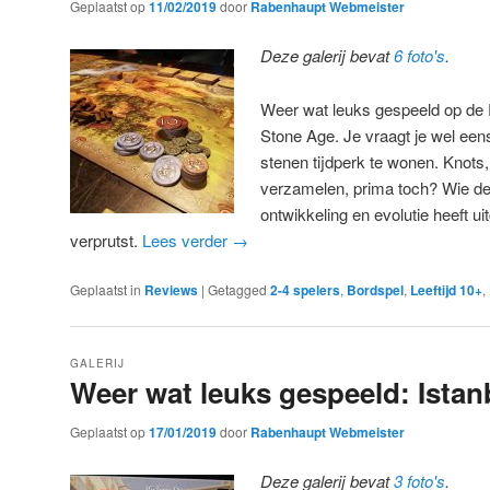
Geplaatst op
11/02/2019
door
Rabenhaupt Webmeister
Deze galerij bevat
6 foto's
.
Weer wat leuks gespeeld op de
Stone Age. Je vraagt je wel een
stenen tijdperk te wonen. Knots,
verzamelen, prima toch? Wie de
ontwikkeling en evolutie heeft u
verprutst.
Lees verder
→
Geplaatst in
Reviews
|
Getagged
2-4 spelers
,
Bordspel
,
Leeftijd 10+
,
GALERIJ
Weer wat leuks gespeeld: Istan
Geplaatst op
17/01/2019
door
Rabenhaupt Webmeister
Deze galerij bevat
3 foto's
.