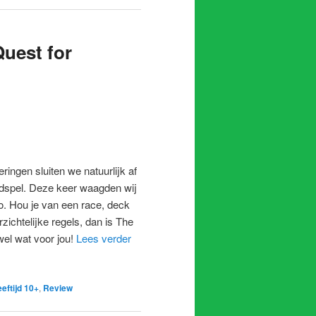
uest for
ngen sluiten we natuurlijk af
rdspel. Deze keer waagden wij
o. Hou je van een race, deck
zichtelijke regels, dan is The
wel wat voor jou!
Lees verder
eftijd 10+
,
Review